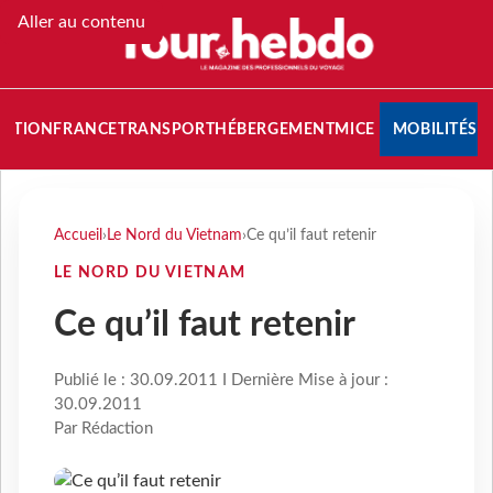
Aller au contenu
NATION
FRANCE
TRANSPORT
HÉBERGEMENT
MICE
MOBILITÉS
Accueil
›
Le Nord du Vietnam
›
Ce qu’il faut retenir
LE NORD DU VIETNAM
Ce qu’il faut retenir
Publié le : 30.09.2011 I Dernière Mise à jour :
30.09.2011
Par Rédaction