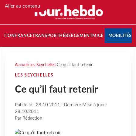
Aller au contenu
NATION
FRANCE
TRANSPORT
HÉBERGEMENT
MICE
MOBILITÉS
Accueil
›
Les Seychelles
›
Ce qu’il faut retenir
LES SEYCHELLES
Ce qu’il faut retenir
Publié le : 28.10.2011 I Dernière Mise à jour :
28.10.2011
Par Rédaction