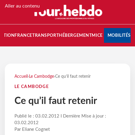
Aller au contenu
NATION
FRANCE
TRANSPORT
HÉBERGEMENT
MICE
MOBILITÉS
Accueil
›
Le Cambodge
›
Ce qu’il faut retenir
LE CAMBODGE
Ce qu’il faut retenir
Publié le : 03.02.2012 I Dernière Mise à jour :
03.02.2012
Par Eliane Cognet