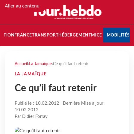
Aller au contenu
NATION
FRANCE
TRANSPORT
HÉBERGEMENT
MICE
MOBILITÉS
Accueil
›
La Jamaïque
›
Ce qu’il faut retenir
LA JAMAÏQUE
Ce qu’il faut retenir
Publié le : 10.02.2012 I Dernière Mise à jour :
10.02.2012
Par Didier Forray