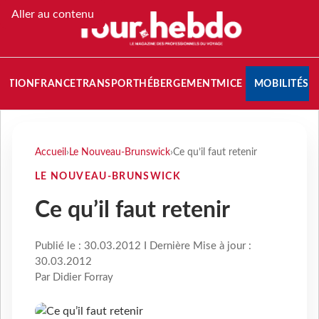
Aller au contenu
NATION
FRANCE
TRANSPORT
HÉBERGEMENT
MICE
MOBILITÉS
Accueil
›
Le Nouveau-Brunswick
›
Ce qu’il faut retenir
LE NOUVEAU-BRUNSWICK
Ce qu’il faut retenir
Publié le : 30.03.2012 I Dernière Mise à jour :
30.03.2012
Par Didier Forray