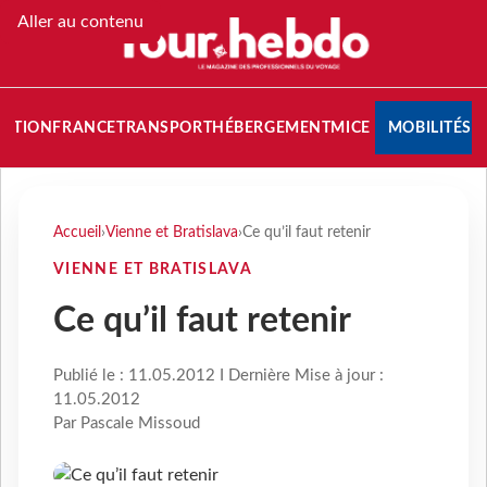
Aller au contenu
NATION
FRANCE
TRANSPORT
HÉBERGEMENT
MICE
MOBILITÉS
Accueil
›
Vienne et Bratislava
›
Ce qu’il faut retenir
VIENNE ET BRATISLAVA
Ce qu’il faut retenir
Publié le : 11.05.2012 I Dernière Mise à jour :
11.05.2012
Par Pascale Missoud