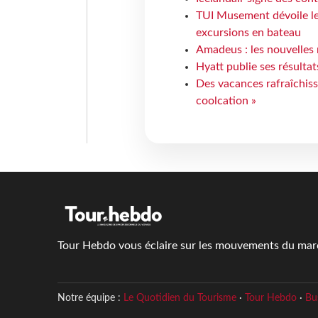
TUI Musement dévoile les
excursions en bateau
Amadeus : les nouvelles 
Hyatt publie ses résulta
Des vacances rafraîchiss
coolcation »
Tour Hebdo vous éclaire sur les mouvements du march
Notre équipe :
Le Quotidien du Tourisme
·
Tour Hebdo
·
Bu