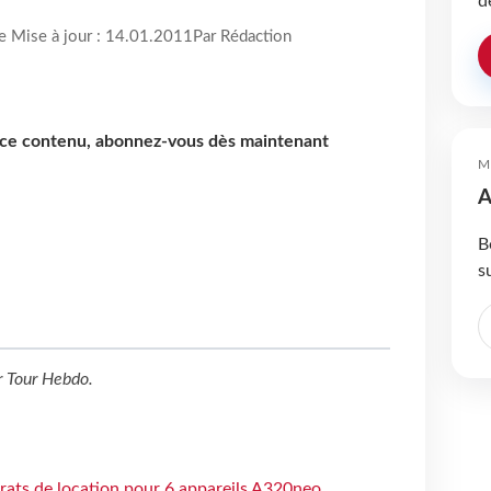
d
re Mise à jour : 14.01.2011
Par Rédaction
e ce contenu, abonnez-vous dès maintenant
M
A
B
s
r
Tour Hebdo
.
trats de location pour 6 appareils A320neo