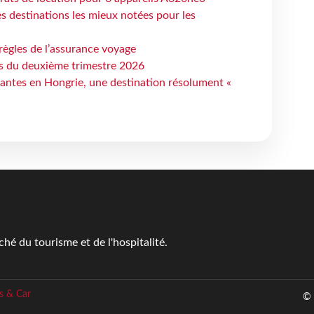
 destinations les mieux notées pour les
règles de l’assurance voyage
ts du deuxième trimestre 2026
antes en Hongrie, une destination résolument «
é du tourisme et de l'hospitalité.
s & Car
© 