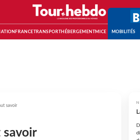
NATION
FRANCE
TRANSPORT
HÉBERGEMENT
MICE
MOBILITÉS
N
aut savoir
L
D
t savoir
d