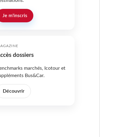
estinations.
Je m'inscris
AGAZINE
ccès dossiers
enchmarks marchés, Icotour et
uppléments Bus&Car.
Découvrir