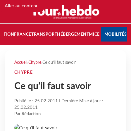
Aller au contenu
NATION
FRANCE
TRANSPORT
HÉBERGEMENT
MICE
MOBILITÉS
Accueil
›
Chypre
›
Ce qu’il faut savoir
CHYPRE
Ce qu’il faut savoir
Publié le : 25.02.2011 I Dernière Mise à jour :
25.02.2011
Par Rédaction