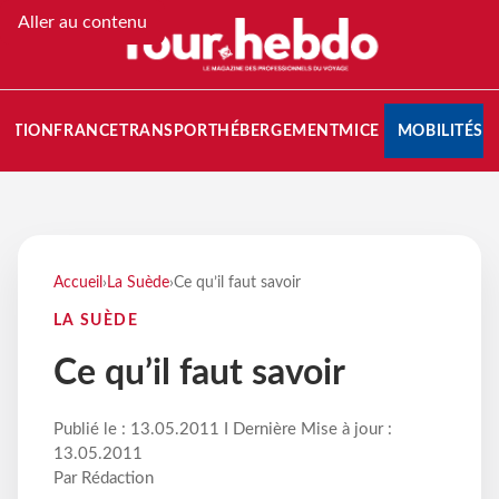
Aller au contenu
NATION
FRANCE
TRANSPORT
HÉBERGEMENT
MICE
MOBILITÉS
Accueil
›
La Suède
›
Ce qu’il faut savoir
LA SUÈDE
Ce qu’il faut savoir
Publié le : 13.05.2011 I Dernière Mise à jour :
13.05.2011
Par Rédaction