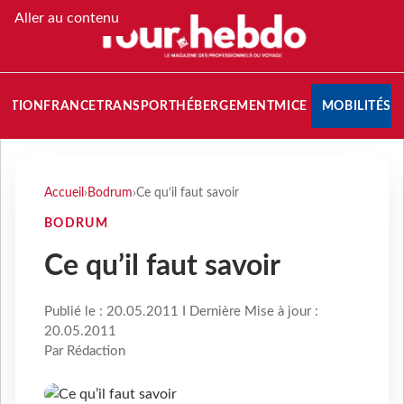
Aller au contenu
NATION
FRANCE
TRANSPORT
HÉBERGEMENT
MICE
MOBILITÉS
Accueil
›
Bodrum
›
Ce qu’il faut savoir
BODRUM
Ce qu’il faut savoir
Publié le : 20.05.2011 I Dernière Mise à jour :
20.05.2011
Par Rédaction