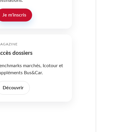
estinations.
Je m'inscris
AGAZINE
ccès dossiers
enchmarks marchés, Icotour et
uppléments Bus&Car.
Découvrir