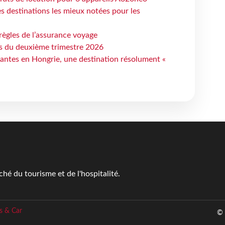
 destinations les mieux notées pour les
règles de l’assurance voyage
ts du deuxième trimestre 2026
antes en Hongrie, une destination résolument «
é du tourisme et de l'hospitalité.
s & Car
© 