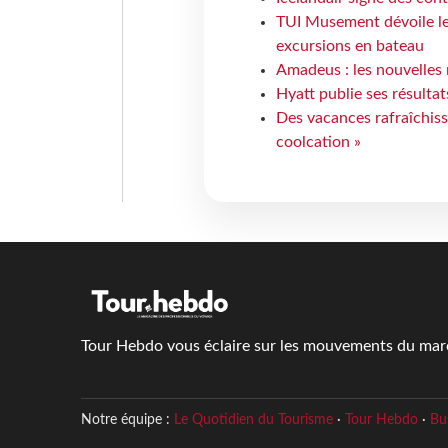
TUI Musement dévoile les
excursions en bateau
Amadeus : les nouvelles 
Hyatt publie ses résulta
Des vacances rafraîchiss
coolcation »
Tour Hebdo vous éclaire sur les mouvements du march
Notre équipe :
Le Quotidien du Tourisme
·
Tour Hebdo
·
Bu