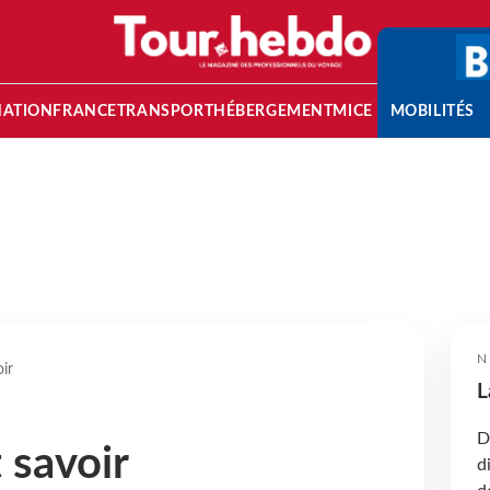
NATION
FRANCE
TRANSPORT
HÉBERGEMENT
MICE
MOBILITÉS
N
oir
L
D
t savoir
d