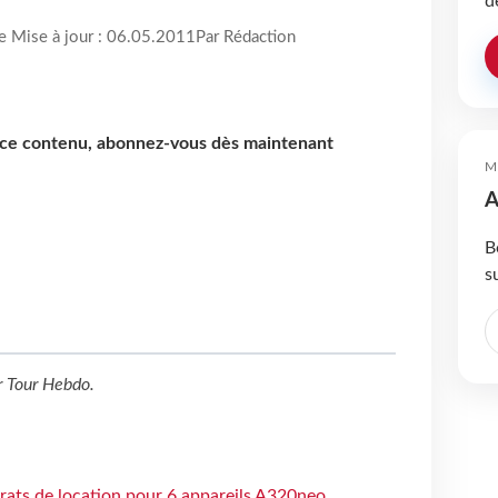
d
re Mise à jour : 06.05.2011
Par Rédaction
e ce contenu, abonnez-vous dès maintenant
M
A
B
s
r
Tour Hebdo
.
trats de location pour 6 appareils A320neo