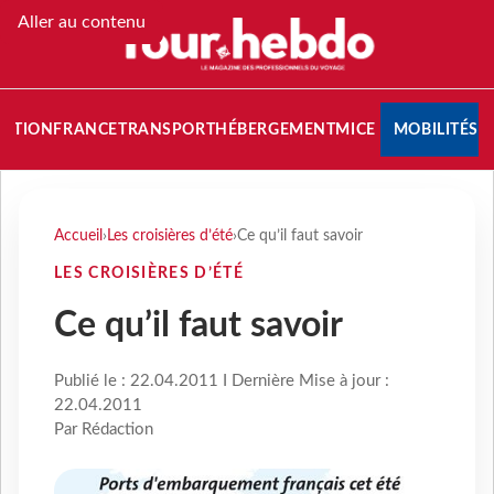
Aller au contenu
NATION
FRANCE
TRANSPORT
HÉBERGEMENT
MICE
MOBILITÉS
Accueil
›
Les croisières d’été
›
Ce qu’il faut savoir
LES CROISIÈRES D’ÉTÉ
Ce qu’il faut savoir
Publié le : 22.04.2011 I Dernière Mise à jour :
22.04.2011
Par Rédaction