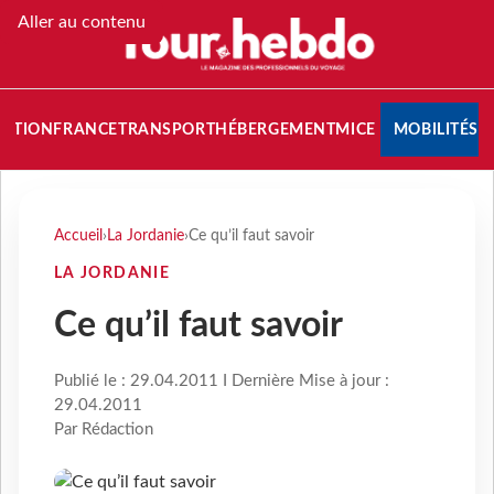
Aller au contenu
NATION
FRANCE
TRANSPORT
HÉBERGEMENT
MICE
MOBILITÉS
Accueil
›
La Jordanie
›
Ce qu’il faut savoir
LA JORDANIE
Ce qu’il faut savoir
Publié le : 29.04.2011 I Dernière Mise à jour :
29.04.2011
Par Rédaction