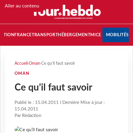
Aller au contenu
NATION
FRANCE
TRANSPORT
HÉBERGEMENT
MICE
MOBILITÉS
Accueil
›
Oman
›
Ce qu’il faut savoir
OMAN
Ce qu’il faut savoir
Publié le : 15.04.2011 I Dernière Mise à jour :
15.04.2011
Par Rédaction