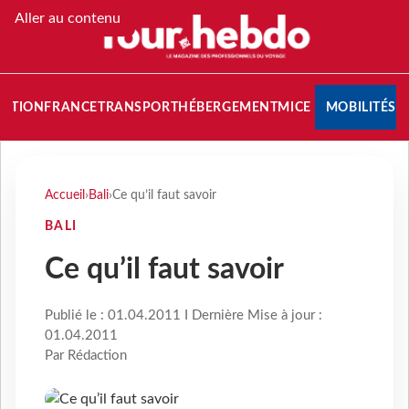
Aller au contenu
NATION
FRANCE
TRANSPORT
HÉBERGEMENT
MICE
MOBILITÉS
Accueil
›
Bali
›
Ce qu’il faut savoir
BALI
Ce qu’il faut savoir
Publié le : 01.04.2011 I Dernière Mise à jour :
01.04.2011
Par Rédaction