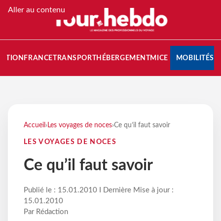
Aller au contenu
NATION
FRANCE
TRANSPORT
HÉBERGEMENT
MICE
MOBILITÉS
Accueil
›
Les voyages de noces
›
Ce qu’il faut savoir
LES VOYAGES DE NOCES
Ce qu’il faut savoir
Publié le : 15.01.2010 I Dernière Mise à jour :
15.01.2010
Par Rédaction