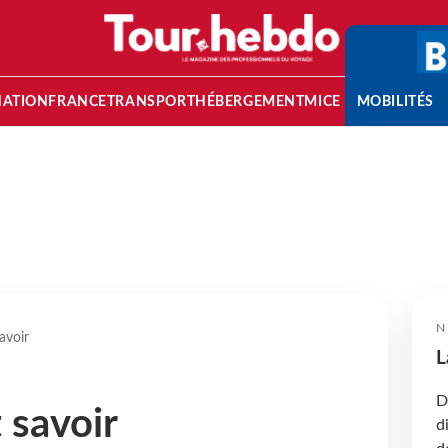
NATION
FRANCE
TRANSPORT
HÉBERGEMENT
MICE
MOBILITÉS
N
savoir
L
D
t savoir
d