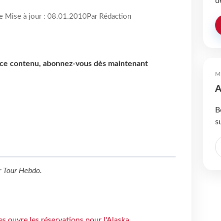
d
re Mise à jour : 08.01.2010
Par Rédaction
e ce contenu, abonnez-vous dès maintenant
M
A
B
s
r
Tour Hebdo
.
s ouvre les réservations pour l'Alaska