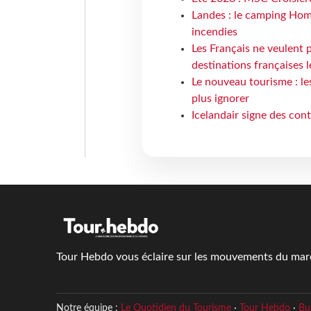
Landes : le camping Hom
incendies
Les Français ne veulent p
destinations françaises l
Le nouveau tourisme : le
plus ignorer
Icelandair signe des con
Tour Hebdo vous éclaire sur les mouvements du march
Notre équipe :
Le Quotidien du Tourisme
·
Tour Hebdo
·
Bu