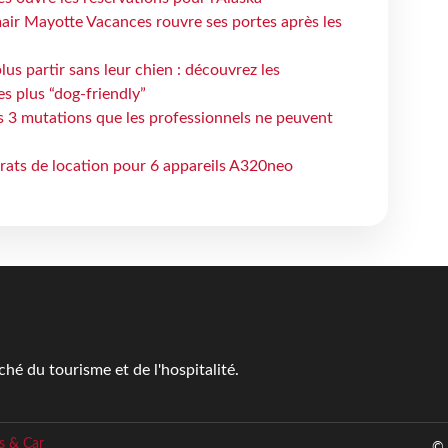
air Mayotte Vacances rouvre ses portes après les
lus partir sans leur chien : découvrez les
es plus “dog-friendly”
s 3 mutations que les professionnels ne peuvent
trats de location pour 6 appareils A320neo
é du tourisme et de l'hospitalité.
s & Car
© 