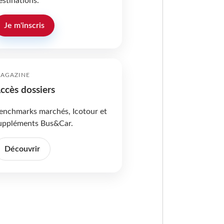
estinations.
Je m'inscris
AGAZINE
ccès dossiers
enchmarks marchés, Icotour et
uppléments Bus&Car.
Découvrir