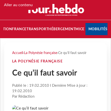
Aller au contenu
NATION
FRANCE
TRANSPORT
HÉBERGEMENT
MICE
MOBILITÉS
Accueil
›
La Polynésie française
›
Ce qu’il faut savoir
LA POLYNÉSIE FRANÇAISE
Ce qu’il faut savoir
Publié le : 19.02.2010 I Dernière Mise à jour :
19.02.2010
Par Rédaction