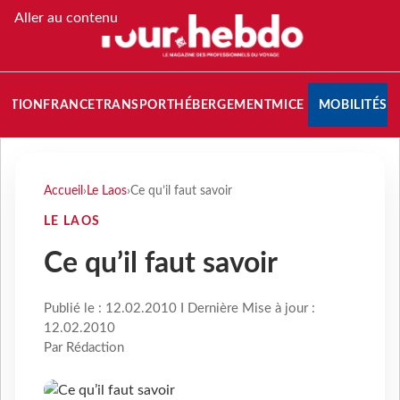
Aller au contenu
NATION
FRANCE
TRANSPORT
HÉBERGEMENT
MICE
MOBILITÉS
Accueil
›
Le Laos
›
Ce qu’il faut savoir
LE LAOS
Ce qu’il faut savoir
Publié le : 12.02.2010 I Dernière Mise à jour :
12.02.2010
Par Rédaction