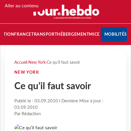
Aller au contenu
NATION
FRANCE
TRANSPORT
HÉBERGEMENT
MICE
MOBILITÉS
Accueil
›
New York
›
Ce qu’il faut savoir
NEW YORK
Ce qu’il faut savoir
Publié le : 03.09.2010 I Dernière Mise à jour :
03.09.2010
Par Rédaction