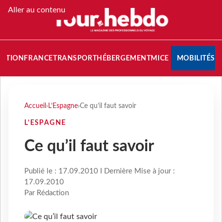
Aller au contenu
NATION
FRANCE
TRANSPORT
HÉBERGEMENT
MICE
MOBILITÉS
Accueil
›
L’Espagne
›
Ce qu’il faut savoir
L’ESPAGNE
Ce qu’il faut savoir
Publié le : 17.09.2010 I Dernière Mise à jour :
17.09.2010
Par Rédaction