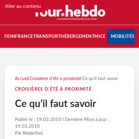
Aller au contenu
NATION
FRANCE
TRANSPORT
HÉBERGEMENT
MICE
MOBILITÉS
Accueil
›
Croisières d’été à proximité
›
Ce qu’il faut savoir
CROISIÈRES D’ÉTÉ À PROXIMITÉ
Ce qu’il faut savoir
Publié le : 19.03.2010 I Dernière Mise à jour :
19.03.2010
Par Rédaction