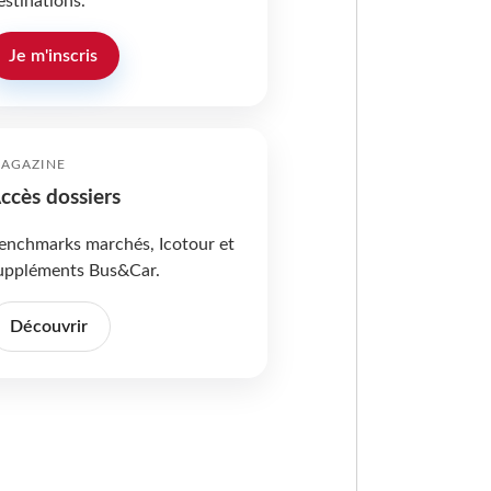
estinations.
Je m'inscris
AGAZINE
ccès dossiers
enchmarks marchés, Icotour et
uppléments Bus&Car.
Découvrir