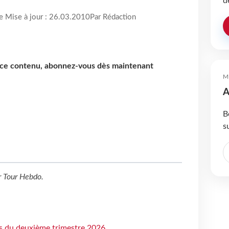
d
re Mise à jour : 26.03.2010
Par Rédaction
e ce contenu, abonnez-vous dès maintenant
M
A
B
s
r
Tour Hebdo
.
ts du deuxième trimestre 2026