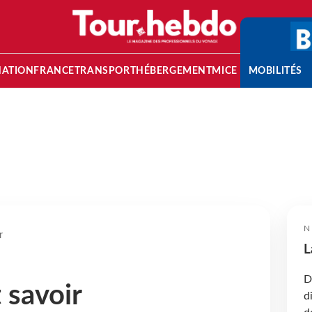
NATION
FRANCE
TRANSPORT
HÉBERGEMENT
MICE
MOBILITÉS
N
r
L
D
t savoir
d