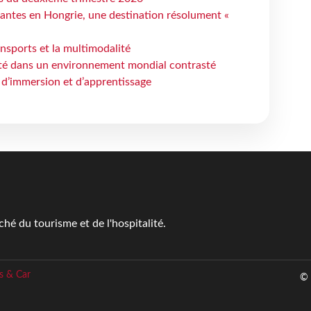
antes en Hongrie, une destination résolument «
ansports et la multimodalité
ité dans un environnement mondial contrasté
 d’immersion et d’apprentissage
é du tourisme et de l'hospitalité.
s & Car
© 