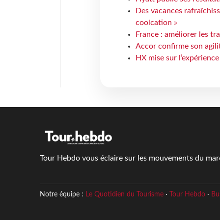
Des vacances rafraîchiss
coolcation »
France : améliorer les tr
Accor confirme son agil
HX mise sur l’expérience
Tour Hebdo vous éclaire sur les mouvements du march
Notre équipe :
Le Quotidien du Tourisme
·
Tour Hebdo
·
Bu