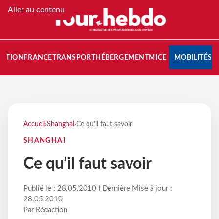
Aller au contenu
NATION
FRANCE
TRANSPORT
HÉBERGEMENT
MICE
MOBILITÉS
Accueil
›
Shanghai
›
Ce qu’il faut savoir
SHANGHAI
Ce qu’il faut savoir
Publié le : 28.05.2010 I Dernière Mise à jour :
28.05.2010
Par Rédaction