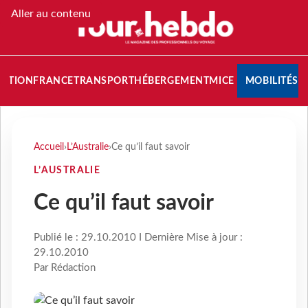
Aller au contenu
NATION
FRANCE
TRANSPORT
HÉBERGEMENT
MICE
MOBILITÉS
Accueil
›
L’Australie
›
Ce qu’il faut savoir
L’AUSTRALIE
Ce qu’il faut savoir
Publié le : 29.10.2010 I Dernière Mise à jour :
29.10.2010
Par Rédaction