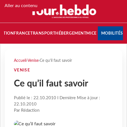
Aller au contenu
NATION
FRANCE
TRANSPORT
HÉBERGEMENT
MICE
MOBILITÉS
Accueil
›
Venise
›
Ce qu’il faut savoir
VENISE
Ce qu’il faut savoir
Publié le : 22.10.2010 I Dernière Mise à jour :
22.10.2010
Par Rédaction