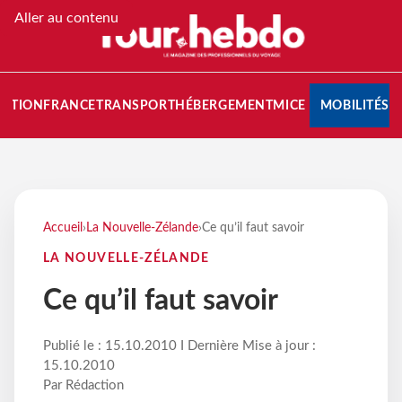
Aller au contenu
NATION
FRANCE
TRANSPORT
HÉBERGEMENT
MICE
MOBILITÉS
Accueil
›
La Nouvelle-Zélande
›
Ce qu’il faut savoir
LA NOUVELLE-ZÉLANDE
Ce qu’il faut savoir
Publié le : 15.10.2010 I Dernière Mise à jour :
15.10.2010
Par Rédaction