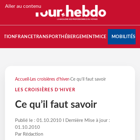
Aller au contenu
NATION
FRANCE
TRANSPORT
HÉBERGEMENT
MICE
MOBILITÉS
Accueil
›
Les croisières d’hiver
›
Ce qu’il faut savoir
LES CROISIÈRES D’HIVER
Ce qu’il faut savoir
Publié le : 01.10.2010 I Dernière Mise à jour :
01.10.2010
Par Rédaction