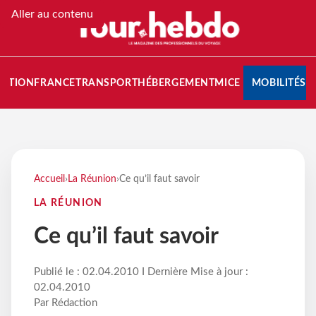
Aller au contenu
NATION
FRANCE
TRANSPORT
HÉBERGEMENT
MICE
MOBILITÉS
Accueil
›
La Réunion
›
Ce qu’il faut savoir
LA RÉUNION
Ce qu’il faut savoir
Publié le : 02.04.2010 I Dernière Mise à jour :
02.04.2010
Par Rédaction