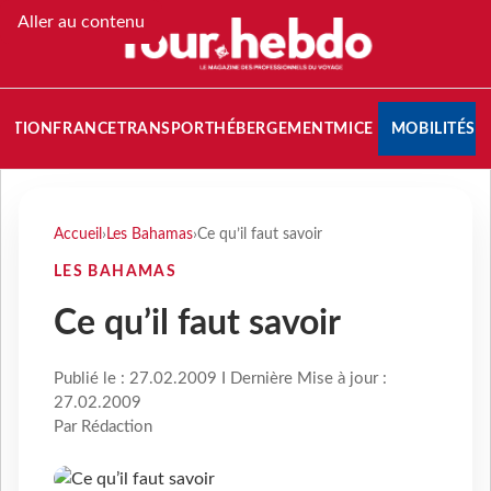
Aller au contenu
NATION
FRANCE
TRANSPORT
HÉBERGEMENT
MICE
MOBILITÉS
Accueil
›
Les Bahamas
›
Ce qu’il faut savoir
LES BAHAMAS
Ce qu’il faut savoir
Publié le : 27.02.2009 I Dernière Mise à jour :
27.02.2009
Par Rédaction