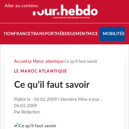
Aller au contenu
NATION
FRANCE
TRANSPORT
HÉBERGEMENT
MICE
MOBILITÉS
Accueil
›
Le Maroc atlantique
›
Ce qu’il faut savoir
LE MAROC ATLANTIQUE
Ce qu’il faut savoir
Publié le : 06.02.2009 I Dernière Mise à jour :
06.02.2009
Par Rédaction