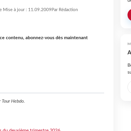
d
re Mise à jour : 11.09.2009
Par Rédaction
e ce contenu, abonnez-vous dès maintenant
M
A
B
s
r
Tour Hebdo
.
ts du deuxième trimestre 2026