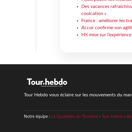
Des vacances rafraîchiss
coolcation »
France : améliorer les tr
Accor confirme son agil
HX mise sur l’expérience
Tour Hebdo vous éclaire sur les mouvements du march
Notre équipe :
Le Quotidien du Tourisme
·
Tour Hebdo
·
Bu