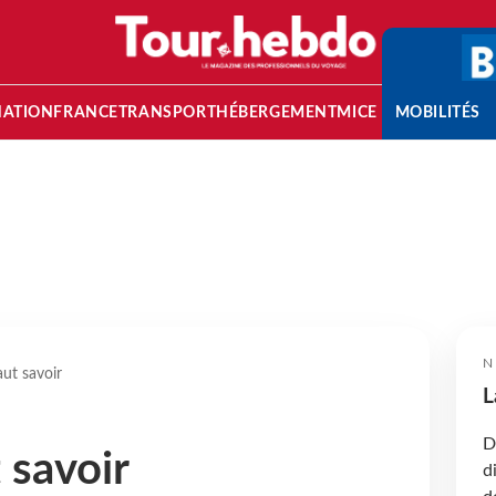
NATION
FRANCE
TRANSPORT
HÉBERGEMENT
MICE
MOBILITÉS
N
aut savoir
L
D
t savoir
d