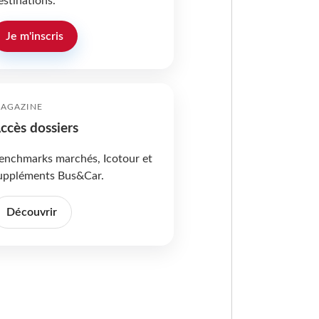
estinations.
Je m'inscris
AGAZINE
ccès dossiers
enchmarks marchés, Icotour et
uppléments Bus&Car.
Découvrir