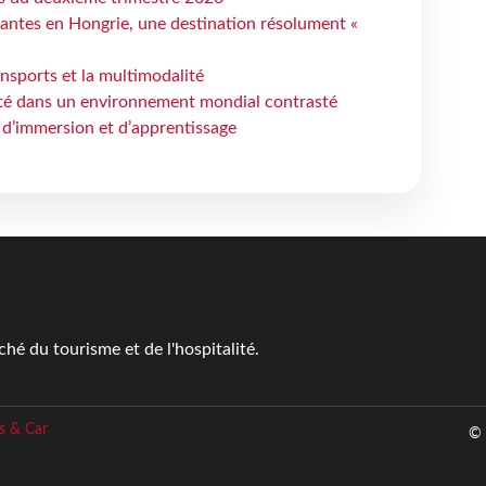
antes en Hongrie, une destination résolument «
ansports et la multimodalité
ité dans un environnement mondial contrasté
 d’immersion et d’apprentissage
é du tourisme et de l'hospitalité.
s & Car
© 