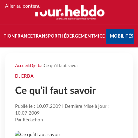
Aller au contenu
NATION
FRANCE
TRANSPORT
HÉBERGEMENT
MICE
MOBILITÉS
Accueil
›
Djerba
›
Ce qu’il faut savoir
DJERBA
Ce qu’il faut savoir
Publié le : 10.07.2009 I Dernière Mise à jour :
10.07.2009
Par Rédaction