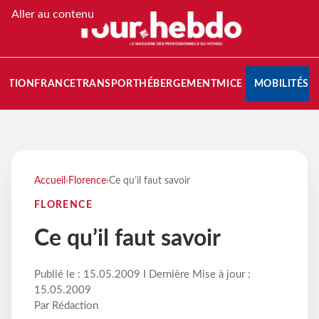
Aller au contenu
NATION
FRANCE
TRANSPORT
HÉBERGEMENT
MICE
MOBILITÉS
Accueil
›
Florence
›
Ce qu’il faut savoir
FLORENCE
Ce qu’il faut savoir
Publié le : 15.05.2009 I Dernière Mise à jour :
15.05.2009
Par Rédaction