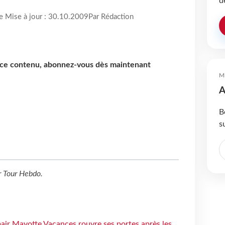
d
re Mise à jour : 30.10.2009
Par Rédaction
e ce contenu, abonnez-vous dès maintenant
M
A
B
s
r
Tour Hebdo
.
air Mayotte Vacances rouvre ses portes après les