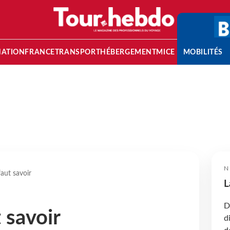
NATION
FRANCE
TRANSPORT
HÉBERGEMENT
MICE
MOBILITÉS
N
faut savoir
L
D
t savoir
d