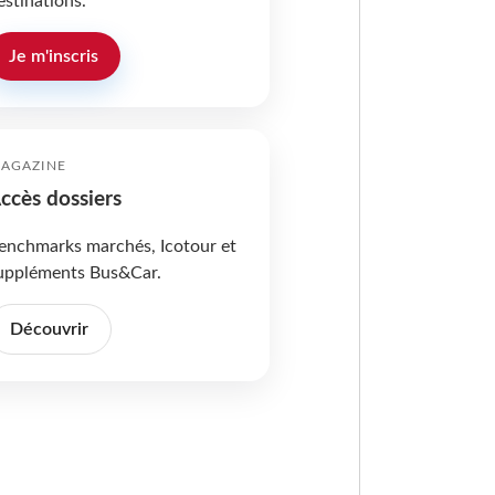
estinations.
Je m'inscris
AGAZINE
ccès dossiers
enchmarks marchés, Icotour et
uppléments Bus&Car.
Découvrir