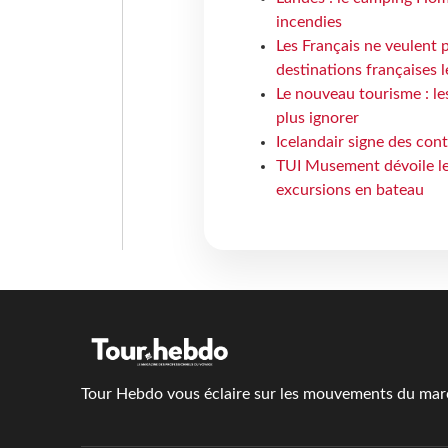
incendies
Les Français ne veulent p
destinations françaises l
Le nouveau tourisme : le
plus ignorer
Icelandair signe des con
TUI Musement dévoile les
excursions en bateau
Tour Hebdo vous éclaire sur les mouvements du march