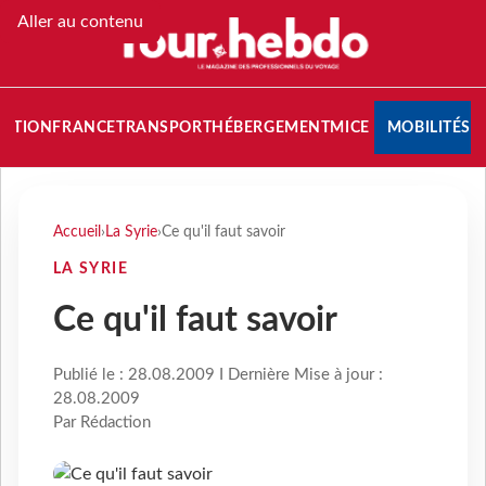
Aller au contenu
NATION
FRANCE
TRANSPORT
HÉBERGEMENT
MICE
MOBILITÉS
Accueil
›
La Syrie
›
Ce qu'il faut savoir
LA SYRIE
Ce qu'il faut savoir
Publié le : 28.08.2009 I Dernière Mise à jour :
28.08.2009
Par Rédaction