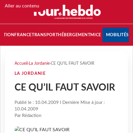
Aller au contenu
NATION
FRANCE
TRANSPORT
HÉBERGEMENT
MICE
MOBILITÉS
Accueil
›
La Jordanie
›
CE QU’IL FAUT SAVOIR
LA JORDANIE
CE QU’IL FAUT SAVOIR
Publié le : 10.04.2009 I Dernière Mise à jour :
10.04.2009
Par Rédaction