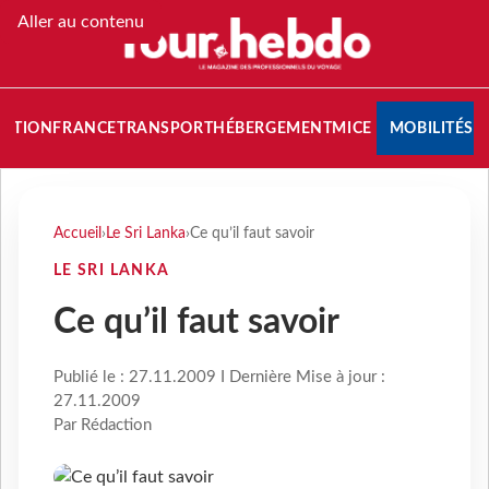
Aller au contenu
NATION
FRANCE
TRANSPORT
HÉBERGEMENT
MICE
MOBILITÉS
Accueil
›
Le Sri Lanka
›
Ce qu’il faut savoir
LE SRI LANKA
Ce qu’il faut savoir
Publié le : 27.11.2009 I Dernière Mise à jour :
27.11.2009
Par Rédaction