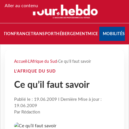
Aller au contenu
NATION
FRANCE
TRANSPORT
HÉBERGEMENT
MICE
MOBILITÉS
Accueil
›
L’Afrique du Sud
›
Ce qu’il faut savoir
L’AFRIQUE DU SUD
Ce qu’il faut savoir
Publié le : 19.06.2009 I Dernière Mise à jour :
19.06.2009
Par Rédaction