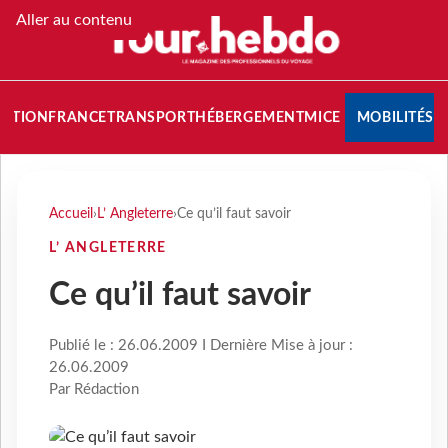
Aller au contenu
NATION
FRANCE
TRANSPORT
HÉBERGEMENT
MICE
MOBILITÉS
Accueil
›
L’ Angleterre
›
Ce qu’il faut savoir
L’ ANGLETERRE
Ce qu’il faut savoir
Publié le : 26.06.2009 I Dernière Mise à jour :
26.06.2009
Par Rédaction