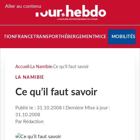
Aller au contenu
NATION
FRANCE
TRANSPORT
HÉBERGEMENT
MICE
MOBILITÉS
Accueil
›
La Namibie
›
Ce qu’il faut savoir
LA NAMIBIE
Ce qu’il faut savoir
Publié le : 31.10.2008 I Dernière Mise à jour :
31.10.2008
Par Rédaction