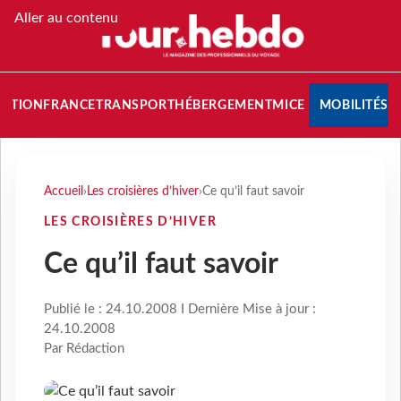
Aller au contenu
NATION
FRANCE
TRANSPORT
HÉBERGEMENT
MICE
MOBILITÉS
Accueil
›
Les croisières d’hiver
›
Ce qu’il faut savoir
LES CROISIÈRES D’HIVER
Ce qu’il faut savoir
Publié le : 24.10.2008 I Dernière Mise à jour :
24.10.2008
Par Rédaction