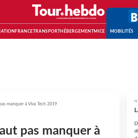
NATION
FRANCE
TRANSPORT
HÉBERGEMENT
MICE
MOBILITÉS
N
t pas manquer à Viva Tech 2019
L
D
 faut pas manquer à
d