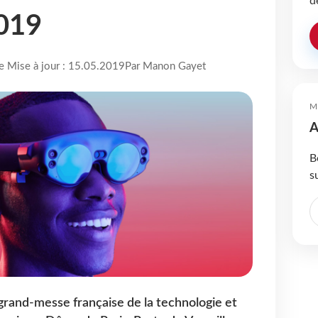
d
2019
re Mise à jour : 15.05.2019
Par Manon Gayet
M
A
B
s
 grand-messe française de la technologie et