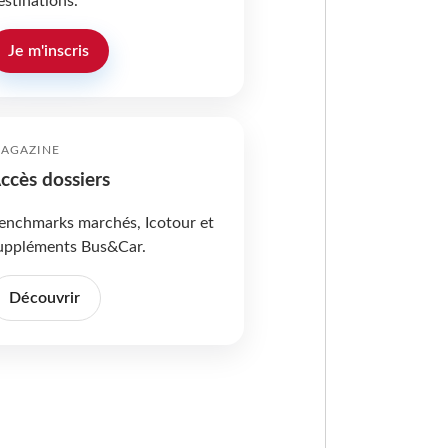
estinations.
Je m'inscris
AGAZINE
ccès dossiers
enchmarks marchés, Icotour et
uppléments Bus&Car.
Découvrir