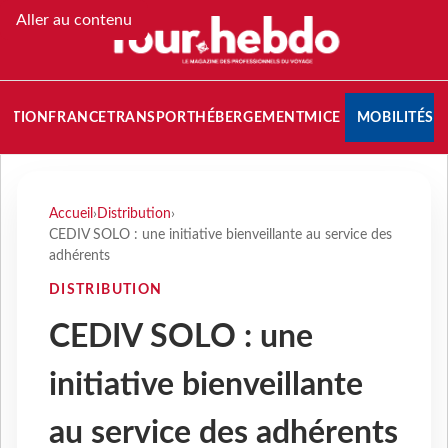
Aller au contenu
NATION
FRANCE
TRANSPORT
HÉBERGEMENT
MICE
MOBILITÉS
Accueil
›
Distribution
›
CEDIV SOLO : une initiative bienveillante au service des
adhérents
DISTRIBUTION
CEDIV SOLO : une
initiative bienveillante
au service des adhérents