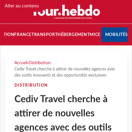
Aller au contenu
NATION
FRANCE
TRANSPORT
HÉBERGEMENT
MICE
MOBILITÉS
Accueil
›
Distribution
›
Cediv Travel cherche à attirer de nouvelles agences avec
des outils innovants et des opportunités exclusives
DISTRIBUTION
Cediv Travel cherche à
attirer de nouvelles
agences avec des outils