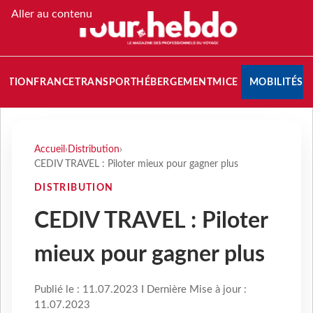
Aller au contenu
NATION
FRANCE
TRANSPORT
HÉBERGEMENT
MICE
MOBILITÉS
Accueil
›
Distribution
›
CEDIV TRAVEL : Piloter mieux pour gagner plus
DISTRIBUTION
CEDIV TRAVEL : Piloter
mieux pour gagner plus
Publié le : 11.07.2023 I Dernière Mise à jour :
11.07.2023