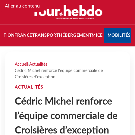
Aller au contenu
NATION
FRANCE
TRANSPORT
HÉBERGEMENT
MICE
MOBILITÉS
Accueil
›
Actualités
›
Cédric Michel renforce l’équipe commerciale de
Croisières d’exception
ACTUALITÉS
Cédric Michel renforce
l’équipe commerciale de
Croisières d’exception