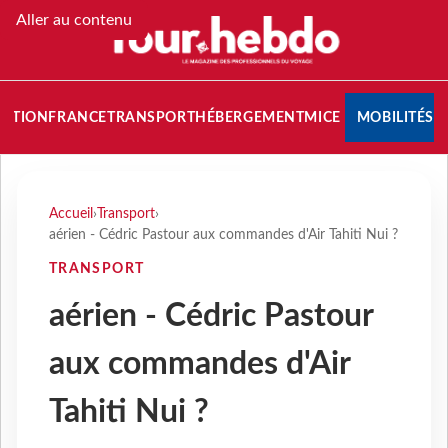
Aller au contenu
NATION
FRANCE
TRANSPORT
HÉBERGEMENT
MICE
MOBILITÉS
Accueil
›
Transport
›
aérien - Cédric Pastour aux commandes d'Air Tahiti Nui ?
TRANSPORT
aérien - Cédric Pastour
aux commandes d'Air
Tahiti Nui ?