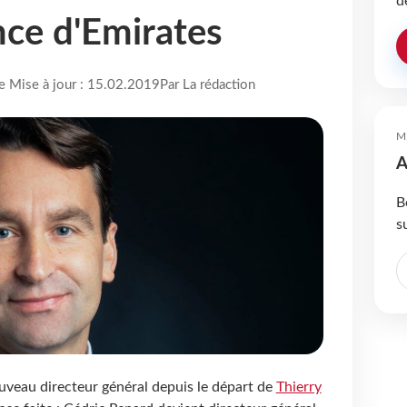
d
nce d'Emirates
re Mise à jour : 15.02.2019
Par La rédaction
M
A
B
s
veau directeur général depuis le départ de
Thierry