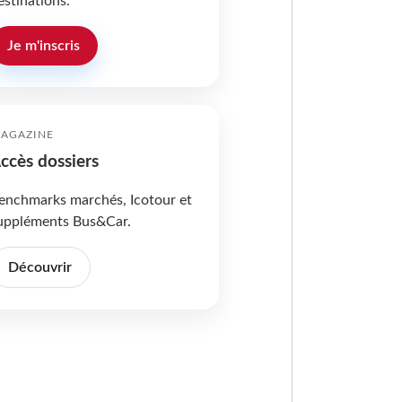
estinations.
Je m'inscris
AGAZINE
ccès dossiers
enchmarks marchés, Icotour et
uppléments Bus&Car.
Découvrir