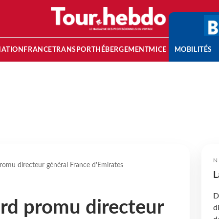
NATION
FRANCE
TRANSPORT
HÉBERGEMENT
MICE
MOBILITÉS
N
romu directeur général France d'Emirates
L
D
rd promu directeur
d