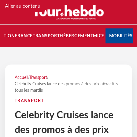
Aller au contenu
NATION
FRANCE
TRANSPORT
HÉBERGEMENT
MICE
MOBILITÉS
Accueil
›
Transport
›
Celebrity Cruises lance des promos à des prix attractifs
tous les mardis
TRANSPORT
Celebrity Cruises lance
des promos à des prix